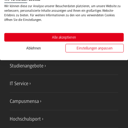
Wir können diese zur Analyse unserer Besucherdaten platzieren, um unsere Website zu
verbessern, personalisierte Inhalte anzuzeigen und Ihnen ein großartiges Website-
Verwaltung
Erlebnis zu bieten. Für weitere Informationen zu den von uns verwendeten Cookies
öffnen Sie die Einstellungen.
Alle akzeptieren
Ablehnen
Einstellungen anpassen
Campus
Bad Mergentheim
Studienangebote
IT Service
Campusmensa
Hochschulsport