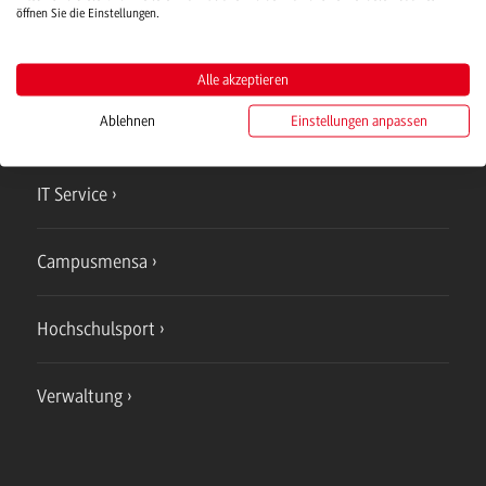
öffnen Sie die Einstellungen.
Campus
Alle akzeptieren
Bad Mergentheim
Ablehnen
Einstellungen anpassen
Studienangebote
IT Service
Campusmensa
Hochschulsport
Verwaltung