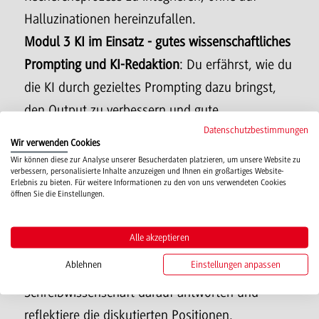
Halluzinationen hereinzufallen.
Modul 3 KI im Einsatz - gutes wissenschaftliches
Prompting und KI-Redaktion
: Du erfährst, wie du
die KI durch gezieltes Prompting dazu bringst,
den Output zu verbessern und gute
Datenschutzbestimmungen
wissenschaftliche Formulierungen für deinen
Wir verwenden Cookies
Text zu finden.
Wir können diese zur Analyse unserer Besucherdaten platzieren, um unsere Website zu
verbessern, personalisierte Inhalte anzuzeigen und Ihnen ein großartiges Website-
Modul 4 Krise als Chance -
Erlebnis zu bieten. Für weitere Informationen zu den von uns verwendeten Cookies
öffnen Sie die Einstellungen.
Kommunikationsprozesse mit LLM
: KI verändert,
wie wir lesen, reden und schreiben. Aber mit
Alle akzeptieren
welchen Folgen? Erfahre, was Expert:innen aus
Ablehnen
Einstellungen anpassen
Kommunikationswissenschaft, Rhetorik und
Schreibwissenschaft darauf antworten und
reflektiere die diskutierten Positionen.