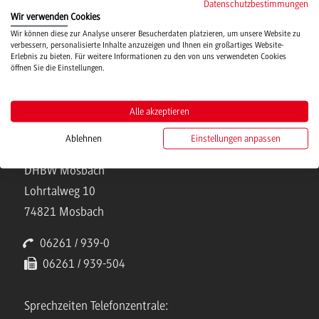
Datenschutzbestimmungen
Hochschulsport
Wir verwenden Cookies
Wir können diese zur Analyse unserer Besucherdaten platzieren, um unsere Website zu
verbessern, personalisierte Inhalte anzuzeigen und Ihnen ein großartiges Website-
Erlebnis zu bieten. Für weitere Informationen zu den von uns verwendeten Cookies
Verwaltung
öffnen Sie die Einstellungen.
Alle akzeptieren
Ablehnen
Einstellungen anpassen
Kontakt
DHBW Mosbach
Lohrtalweg 10
74821 Mosbach
06261 / 939-0
06261 / 939-504
Sprechzeiten Telefonzentrale: