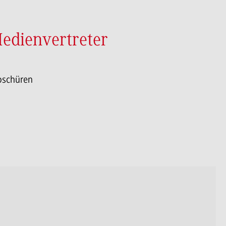
Medienvertreter
roschüren