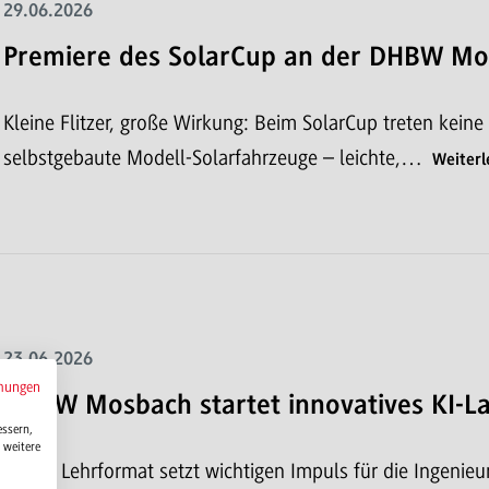
29.06.2026
Premiere des SolarCup an der DHBW M
Kleine Flitzer, große Wirkung: Beim SolarCup treten kei
selbstgebaute Modell-Solarfahrzeuge – leichte,…
Weiterl
23.06.2026
mungen
DHBW Mosbach startet innovatives KI-L
essern,
 weitere
Neues Lehrformat setzt wichtigen Impuls für die Ingenie