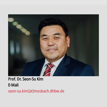
Prof. Dr. Seon-Su Kim
E-Mail
seon-su.kim[at]mosbach.dhbw.de