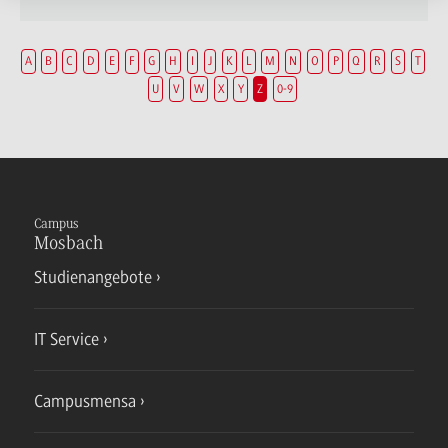
A
B
C
D
E
F
G
H
I
J
K
L
M
N
O
P
Q
R
S
T
U
V
W
X
Y
Z
0-9
Campus
Mosbach
Studienangebote
IT Service
Campusmensa