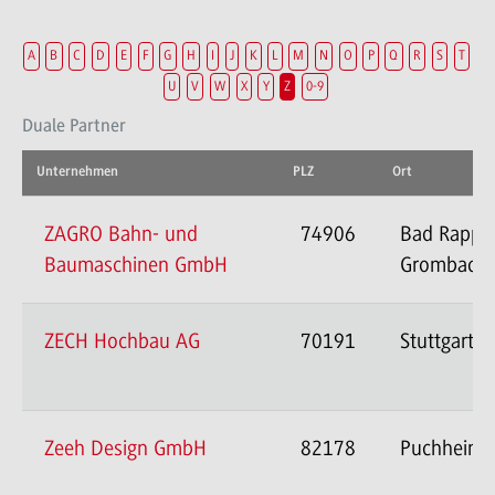
A
B
C
D
E
F
G
H
I
J
K
L
M
N
O
P
Q
R
S
T
U
V
W
X
Y
Z
0-9
Duale Partner
Unternehmen
PLZ
Ort
ZAGRO Bahn- und
74906
Bad Rappe
Baumaschinen GmbH
Grombach
ZECH Hochbau AG
70191
Stuttgart
Zeeh Design GmbH
82178
Puchheim