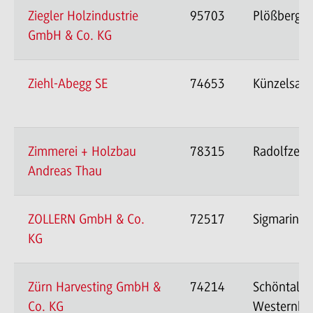
Ziegler Holzindustrie
95703
Plößberg
GmbH & Co. KG
Ziehl-Abegg SE
74653
Künzelsau
Zimmerei + Holzbau
78315
Radolfzell
Andreas Thau
ZOLLERN GmbH & Co.
72517
Sigmaringe
KG
Zürn Harvesting GmbH &
74214
Schöntal-
Co. KG
Westernha