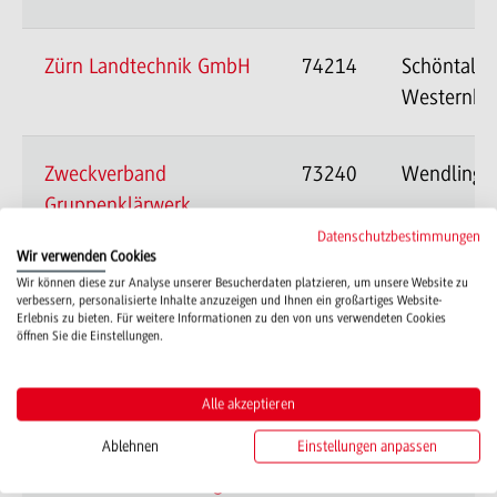
Zürn Landtechnik GmbH
74214
Schöntal-
Westernha
Zweckverband
73240
Wendlinge
Gruppenklärwerk
Wendlingen am Neckar
Datenschutzbestimmungen
Wir verwenden Cookies
Wir können diese zur Analyse unserer Besucherdaten platzieren, um unsere Website zu
verbessern, personalisierte Inhalte anzuzeigen und Ihnen ein großartiges Website-
Zweckverband
70182
Stuttgart
Erlebnis zu bieten. Für weitere Informationen zu den von uns verwendeten Cookies
öffnen Sie die Einstellungen.
Landeswasserversorgung
Alle akzeptieren
Zweckverband
74564
Crailsheim
Ablehnen
Einstellungen anpassen
Wasserversorgung
Nordostwürttemberg