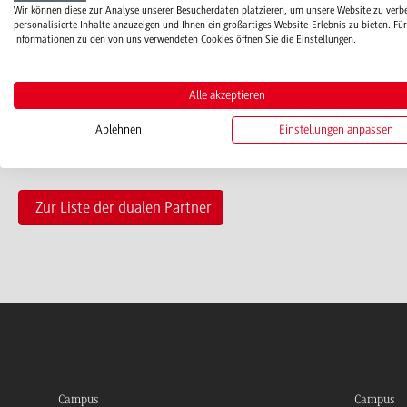
Wir können diese zur Analyse unserer Besucherdaten platzieren, um unsere Website zu verb
personalisierte Inhalte anzuzeigen und Ihnen ein großartiges Website-Erlebnis zu bieten. Für
stadtverwaltung[at]wertheim.de
Informationen zu den von uns verwendeten Cookies öffnen Sie die Einstellungen.
www.wertheim.de
Alle akzeptieren
Ablehnen
Einstellungen anpassen
Zur Liste der dualen Partner
Campus
Campus