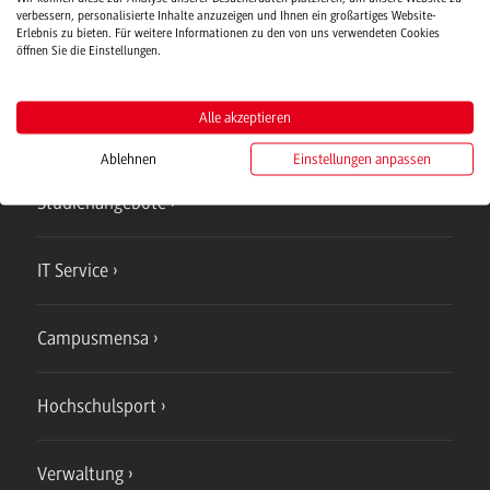
Verwaltung
verbessern, personalisierte Inhalte anzuzeigen und Ihnen ein großartiges Website-
Erlebnis zu bieten. Für weitere Informationen zu den von uns verwendeten Cookies
öffnen Sie die Einstellungen.
Alle akzeptieren
Campus
Ablehnen
Einstellungen anpassen
Bad Mergentheim
Studienangebote
IT Service
Campusmensa
Hochschulsport
Verwaltung