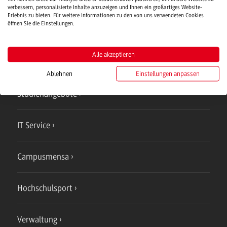
Verwaltung
verbessern, personalisierte Inhalte anzuzeigen und Ihnen ein großartiges Website-
Erlebnis zu bieten. Für weitere Informationen zu den von uns verwendeten Cookies
öffnen Sie die Einstellungen.
Alle akzeptieren
Campus
Ablehnen
Einstellungen anpassen
Bad Mergentheim
Studienangebote
IT Service
Campusmensa
Hochschulsport
Verwaltung