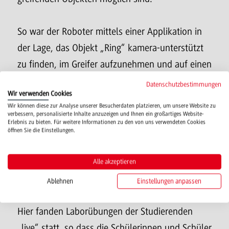
So war der Roboter mittels einer Applikation in
der Lage, das Objekt „Ring“ kamera-unterstützt
zu finden, im Greifer aufzunehmen und auf einen
menschlichen Finger aufzustecken, dessen
Datenschutzbestimmungen
Wir verwenden Cookies
Kuppe mit einem Textmarker-Punkt versehen
Wir können diese zur Analyse unserer Besucherdaten platzieren, um unsere Website zu
war.
verbessern, personalisierte Inhalte anzuzeigen und Ihnen ein großartiges Website-
Erlebnis zu bieten. Für weitere Informationen zu den von uns verwendeten Cookies
öffnen Sie die Einstellungen.
Nach dem Workshop gab es für die
Teilnehmenden einen Rundgang durch die
Alle akzeptieren
Digitale Fabrik und verschiedene Laborräume der
Ablehnen
Einstellungen anpassen
Studiengänge Maschinenbau und Holztechnik.
Hier fanden Laborübungen der Studierenden
„live“ statt, so dass die Schülerinnen und Schüler