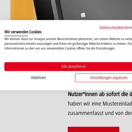
Datenschutzbestim
Wir verwenden Cookies
Wir können diese zur Analyse unserer Besucherdaten platzieren, um unsere Website zu verb
personalisierte Inhalte anzuzeigen und Ihnen ein großartiges Website-Erlebnis zu bieten. Für
Wir haben für Lehrende un
Informationen zu den von uns verwendeten Cookies öffnen Sie die Einstellungen.
einsetzen, die Anleitung n
eines ZOOM-Meetings sowie
Alle akzeptieren
Ablehnen
Einstellungen anpassen
Weiterhin haben wir ein In
Nutzer*innen ab sofort die
haben wir eine Mustereinla
zusammenfasst und von den