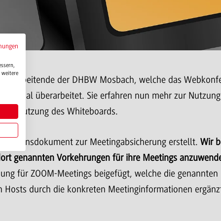
mungen
essern,
 weitere
d Mitarbeitende der DHBW Mosbach, welche das Webkon
och einmal überarbeitet. Sie erfahren nun mehr zur Nutzu
 zur Nutzung des Whiteboards.
formationsdokument zur Meetingabsicherung erstellt.
Wir b
 dort genannten Vorkehrungen für ihre Meetings anzuwend
dung für ZOOM-Meetings beigefügt, welche die genannten 
 Hosts durch die konkreten Meetinginformationen ergän