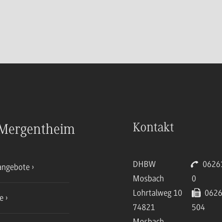
Kontakt
Mergentheim
DHBW
06261
angebote
Mosbach
0
Lohrtalweg 10
0626
ce
74821
504
Mosbach