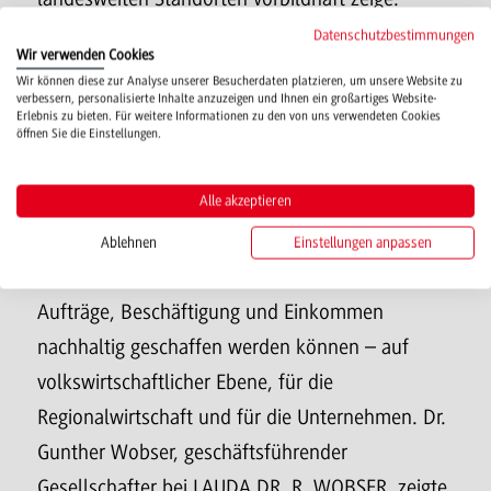
„Duale Partnerschaft, die Verzahnung von
Datenschutzbestimmungen
Wir verwenden Cookies
Hochschule und Unternehmen wird hier gelebt.
Wir können diese zur Analyse unserer Besucherdaten platzieren, um unsere Website zu
verbessern, personalisierte Inhalte anzuzeigen und Ihnen ein großartiges Website-
Die Hochschule ist Mittler, Macher, Motivator für
Erlebnis zu bieten. Für weitere Informationen zu den von uns verwendeten Cookies
öffnen Sie die Einstellungen.
Digitalisierungsfragen.“
Alle akzeptieren
Fünf Impulsvorträge beleuchteten aus
unterschiedlichen Perspektiven die regionale
Ablehnen
Einstellungen anpassen
Wirtschaft und wie im Innovationswettlauf
Aufträge, Beschäftigung und Einkommen
nachhaltig geschaffen werden können – auf
volkswirtschaftlicher Ebene, für die
Regionalwirtschaft und für die Unternehmen. Dr.
Gunther Wobser, geschäftsführender
Gesellschafter bei LAUDA DR. R. WOBSER, zeigte