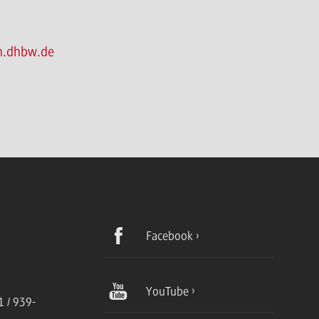
h.dhbw.de
Facebook
YouTube
 / 939-