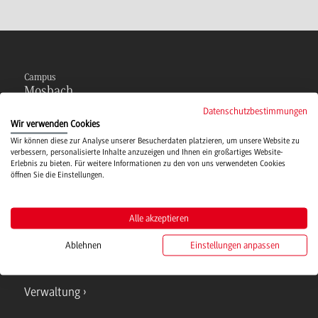
Campus
Mosbach
Datenschutzbestimmungen
Studienangebote
Wir verwenden Cookies
Wir können diese zur Analyse unserer Besucherdaten platzieren, um unsere Website zu
verbessern, personalisierte Inhalte anzuzeigen und Ihnen ein großartiges Website-
IT Service
Erlebnis zu bieten. Für weitere Informationen zu den von uns verwendeten Cookies
öffnen Sie die Einstellungen.
Campusmensa
Alle akzeptieren
Ablehnen
Einstellungen anpassen
Hochschulsport
Verwaltung