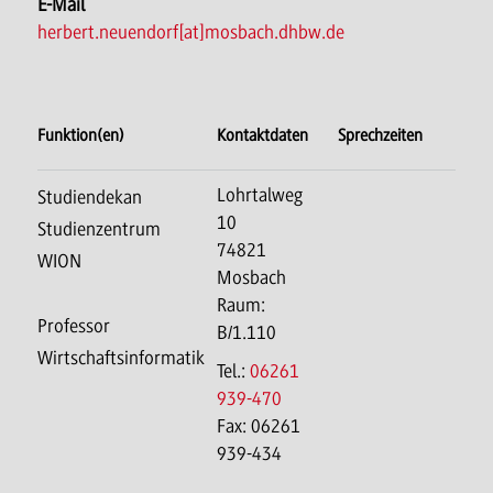
E-Mail
herbert.neuendorf[at]mosbach.dhbw.de
Funktion(en)
Kontaktdaten
Sprechzeiten
Lohrtalweg
Studiendekan
10
Studienzentrum
74821
WION
Mosbach
Raum:
Professor
B/1.110
Wirtschaftsinformatik
Tel.:
06261
939-470
Fax: 06261
939-434