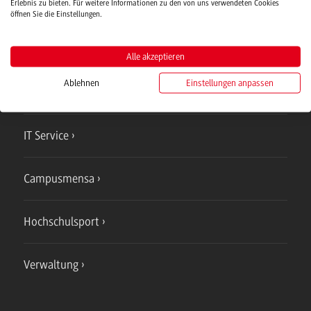
Erlebnis zu bieten. Für weitere Informationen zu den von uns verwendeten Cookies
öffnen Sie die Einstellungen.
Campus
Alle akzeptieren
Bad Mergentheim
Ablehnen
Einstellungen anpassen
Studienangebote
IT Service
Campusmensa
Hochschulsport
Verwaltung