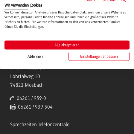
Hochschulsport
Wir verwenden Cookies
Wir können diese zur Analyse unserer Besucherdaten platzieren, um unsere Website zu
verbessern, personalisierte Inhalte anzuzeigen und Ihnen ein großartiges Website-
Verwaltung
Erlebnis zu bieten. Für weitere Informationen zu den von uns verwendeten Cookies
öffnen Sie die Einstellungen.
Alle akzeptieren
Ablehnen
Einstellungen anpassen
Kontakt
DHBW Mosbach
Lohrtalweg 10
74821 Mosbach
06261 / 939-0
06261 / 939-504
Sprechzeiten Telefonzentrale: