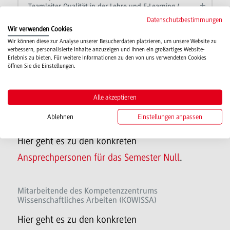
Teamleiter Qualität in der Lehre und E-Learning /
Education Support Center (ESC)
Datenschutzbestimmungen
Wir verwenden Cookies
Wir können diese zur Analyse unserer Besucherdaten platzieren, um unsere Website zu
verbessern, personalisierte Inhalte anzuzeigen und Ihnen ein großartiges Website-
Mitarbeitende des Education Support Centers (ESC)
Erlebnis zu bieten. Für weitere Informationen zu den von uns verwendeten Cookies
öffnen Sie die Einstellungen.
Hier geht es zu den konkreten
Ansprechpersonen im ESC
.
Alle akzeptieren
Ablehnen
Einstellungen anpassen
Mitarbeitende des Semester Null
Hier geht es zu den konkreten
Ansprechpersonen für das Semester Null
.
Mitarbeitende des Kompetenzzentrums
Wissenschaftliches Arbeiten (KOWISSA)
Hier geht es zu den konkreten