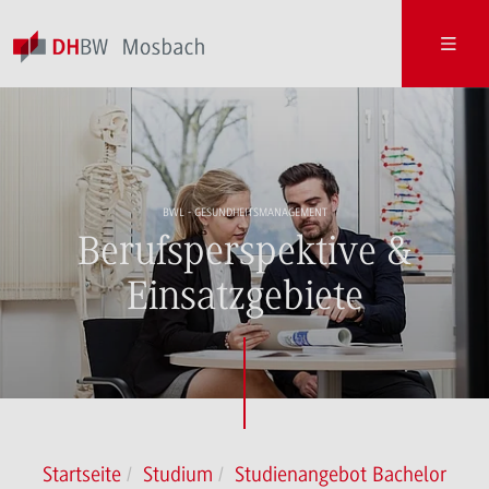
BWL - GESUNDHEITSMANAGEMENT
Berufsperspektive &
Einsatzgebiete
Startseite
Studium
Studienangebot Bachelor