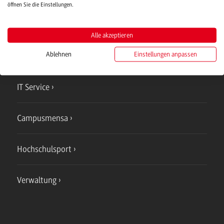
öffnen Sie die Einstellungen.
Campus
Alle akzeptieren
Bad Mergentheim
Ablehnen
Einstellungen anpassen
Studienangebote
IT Service
Campusmensa
Hochschulsport
Verwaltung