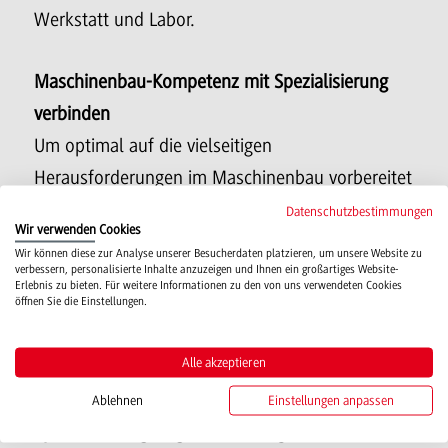
Werkstatt und Labor.
Maschinenbau-Kompetenz mit Spezialisierung
verbinden
Um optimal auf die vielseitigen
Herausforderungen im Maschinenbau vorbereitet
zu sein, erwerben die Studierenden zunächst ein
Datenschutzbestimmungen
Wir verwenden Cookies
breites Grundlagenwissen des
Allgemeinen
Wir können diese zur Analyse unserer Besucherdaten platzieren, um unsere Website zu
verbessern, personalisierte Inhalte anzuzeigen und Ihnen ein großartiges Website-
Maschinenbaus
. Das Studium ist im ersten
Erlebnis zu bieten. Für weitere Informationen zu den von uns verwendeten Cookies
öffnen Sie die Einstellungen.
Studienjahr für alle Spezialisierungsangebote
identisch.
Alle akzeptieren
Die Wahl eines entsprechenden
Ablehnen
Einstellungen anpassen
Spezialisierungsangebotes
erfolgt dann am Ende