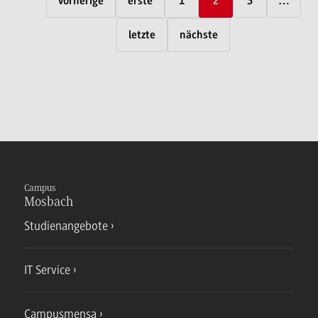
vorherige
erste
1
2
3
…
letzte
nächste
Campus
Mosbach
Studienangebote
IT Service
Campusmensa