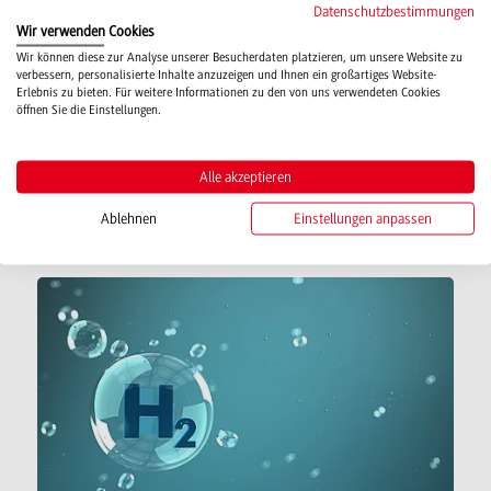
Datenschutzbestimmungen
Akademische Jahresfeier mit Geburtstagsfeier des
Wir verwenden Cookies
Campus Bad Mergentheim
Wir können diese zur Analyse unserer Besucherdaten platzieren, um unsere Website zu
verbessern, personalisierte Inhalte anzuzeigen und Ihnen ein großartiges Website-
20 Jahre besteht der Campus Bad
Erlebnis zu bieten. Für weitere Informationen zu den von uns verwendeten Cookies
öffnen Sie die Einstellungen.
Mergentheim der Dualen Hochschule Baden-
Württemberg (DHBW) Mosbach in diesem
Alle akzeptieren
Jahr. Im Rahmen der Akademischen…
Ablehnen
Einstellungen anpassen
Weiterlesen