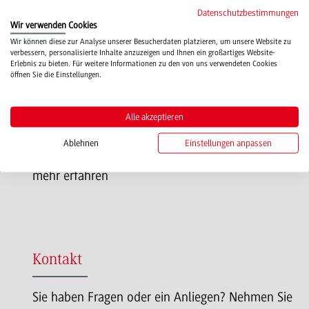
Datenschutzbestimmungen
Wir verwenden Cookies
Wir können diese zur Analyse unserer Besucherdaten platzieren, um unsere Website zu
Hard- und Softwareunterstützung
verbessern, personalisierte Inhalte anzuzeigen und Ihnen ein großartiges Website-
Erlebnis zu bieten. Für weitere Informationen zu den von uns verwendeten Cookies
öffnen Sie die Einstellungen.
Das Team des Education Support Center
unterstützt Sie in der Auswahl und Anwendung
Alle akzeptieren
mediendidaktischer Werkzeuge.
Ablehnen
Einstellungen anpassen
mehr erfahren
Kontakt
Sie haben Fragen oder ein Anliegen? Nehmen Sie