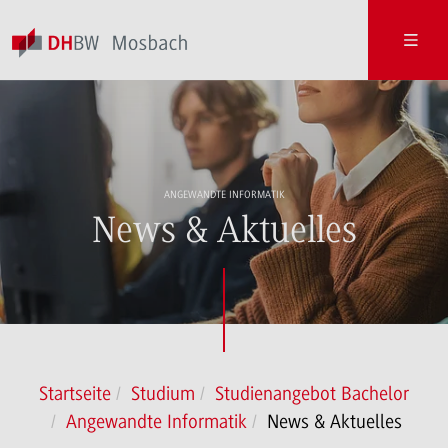
ANGEWANDTE INFORMATIK
News & Aktuelles
Startseite
Studium
Studienangebot Bachelor
Angewandte Informatik
News & Aktuelles