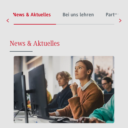
s
News & Aktuelles
Bei uns lehren
Partneru
News & Aktuelles