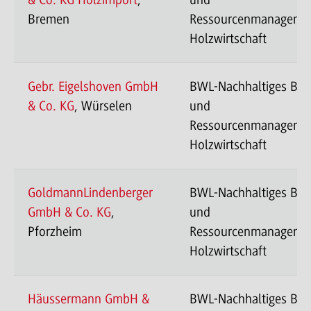
& Co. KG Holzimport
,
und
Bremen
Ressourcenmanageme
Holzwirtschaft
Gebr. Eigelshoven GmbH
BWL-Nachhaltiges Ba
& Co. KG
, Würselen
und
Ressourcenmanageme
Holzwirtschaft
GoldmannLindenberger
BWL-Nachhaltiges Ba
GmbH & Co. KG
,
und
Pforzheim
Ressourcenmanageme
Holzwirtschaft
Häussermann GmbH &
BWL-Nachhaltiges Ba