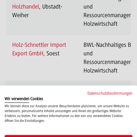
Holzhandel
, Ubstadt-
und
Weiher
Ressourcenmanageme
Holzwirtschaft
Holz-Schnettler Import
BWL-Nachhaltiges Ba
Export GmbH
, Soest
und
Ressourcenmanageme
Holzwirtschaft
Holzland Bunzel
BWL-Nachhaltiges Ba
Datenschutzbestimmungen
Wir verwenden Cookies
Holzfachmarkt Bunzel
und
Wir können diese zur Analyse unserer Besucherdaten platzieren, um unsere Website zu
GmbH & Co.KG
, Marl
Ressourcenmanageme
verbessern, personalisierte Inhalte anzuzeigen und Ihnen ein großartiges Website-
Erlebnis zu bieten. Für weitere Informationen zu den von uns verwendeten Cookies
Holzwirtschaft
öffnen Sie die Einstellungen.