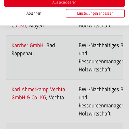
Josef Rosenbaum
BWL-Nachhaltiges Ba
Alle akzeptieren
Sägewerk &
und
Ablehnen
Einstellungen anpassen
Abbundtechnik GmbH &
Ressourcenmanageme
Co. KG
, Mayen
Holzwirtschaft
Karcher GmbH
, Bad
BWL-Nachhaltiges Ba
Rappenau
und
Ressourcenmanageme
Holzwirtschaft
Karl Ahmerkamp Vechta
BWL-Nachhaltiges Ba
GmbH & Co. KG
, Vechta
und
Ressourcenmanageme
Holzwirtschaft