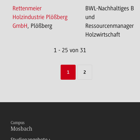
Rettenmeier
BWL-Nachhaltiges Ba
Holzindustrie Plößberg
und
GmbH
, Plößberg
Ressourcenmanageme
Holzwirtschaft
1 - 25 von 31
1
2
Campus
Mosbach
Studienangebote