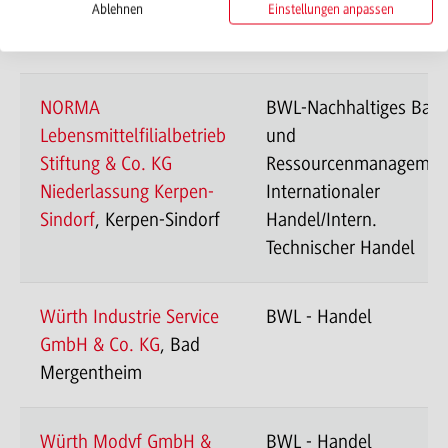
Handel/Intern.
Ablehnen
Einstellungen anpassen
Technischer Handel
NORMA
BWL-Nachhaltiges Bau
Lebensmittelfilialbetrieb
und
Stiftung & Co. KG
Ressourcenmanagemen
Niederlassung Kerpen-
Internationaler
Sindorf
, Kerpen-Sindorf
Handel/Intern.
Technischer Handel
Würth Industrie Service
BWL - Handel
GmbH & Co. KG
, Bad
Mergentheim
Würth Modyf GmbH &
BWL - Handel