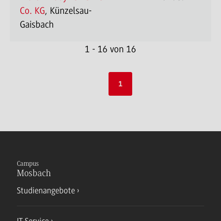
Co. KG
, Künzelsau-
Gaisbach
1 - 16 von 16
1
Campus
Mosbach
Studienangebote
IT Service