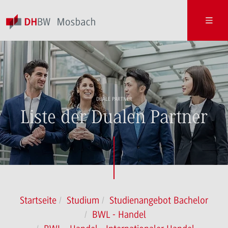
DUALE PARTNER
Liste der Dualen Partner
Startseite
Studium
Studienangebot Bachelor
BWL - Handel