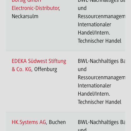
Börsig GmbH
BWL-Nachhaltiges Bau
Electronic-Distributor
,
und
Neckarsulm
Ressourcenmanagemen
Internationaler
Handel/Intern.
Technischer Handel
EDEKA Südwest Stiftung
BWL-Nachhaltiges Bau
& Co. KG
, Offenburg
und
Ressourcenmanagemen
Internationaler
Handel/Intern.
Technischer Handel
HK.Systems AG
, Buchen
BWL-Nachhaltiges Bau
und