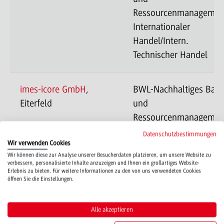
Ressourcenmanagemen
Internationaler
Handel/Intern.
Technischer Handel
imes-icore GmbH
,
BWL-Nachhaltiges Bau
Eiterfeld
und
Ressourcenmanagemen
Internationaler
Datenschutzbestimmungen
Wir verwenden Cookies
Handel/Intern.
Wir können diese zur Analyse unserer Besucherdaten platzieren, um unsere Website zu
Technischer Handel
verbessern, personalisierte Inhalte anzuzeigen und Ihnen ein großartiges Website-
Erlebnis zu bieten. Für weitere Informationen zu den von uns verwendeten Cookies
öffnen Sie die Einstellungen.
Kurtz Ersa Hammer
BWL-Nachhaltiges Bau
Academy GmbH
,
und
Alle akzeptieren
Wertheim
Ressourcenmanagemen