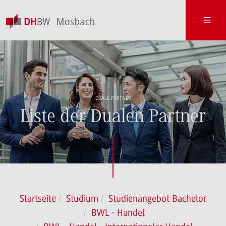
DUALE PARTNER
Liste der Dualen Partner
Startseite
Studium
Studienangebot Bachelor
BWL - Handel