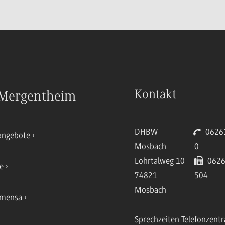
Kontakt
Mergentheim
DHBW
06261
angebote
Mosbach
0
Lohrtalweg 10
0626
ce
74821
504
Mosbach
mensa
Sprechzeiten Telefonzentr