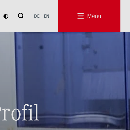
Suche
Menü
DE
EN
Suchen
rofil