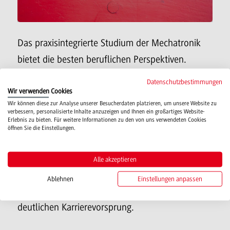
Das praxisintegrierte Studium der Mechatronik
bietet die besten beruflichen Perspektiven.
Analysen des VDI zeigen, dass der Erfolg von
Datenschutzbestimmungen
Unternehmen und die Anzahl der Ingenieure
Wir verwenden Cookies
Wir können diese zur Analyse unserer Besucherdaten platzieren, um unsere Website zu
korrelieren. Die Prognosen gehen auch für die
verbessern, personalisierte Inhalte anzuzeigen und Ihnen ein großartiges Website-
Erlebnis zu bieten. Für weitere Informationen zu den von uns verwendeten Cookies
Zukunft von einem erheblichen
öffnen Sie die Einstellungen.
Fachkräftemangel in Deutschland aus. Viele
Firmen suchen daher geeignete Absolventen zur
Alle akzeptieren
dauerhaften Anstellung. Die DHBW bietet durch
Ablehnen
Einstellungen anpassen
das duale Studium ihren Absolventen einen
deutlichen Karrierevorsprung.