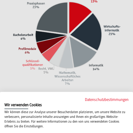
Datenschutzbestimmungen
Wir verwenden Cookies
Studienrichtung Application Management
Wir können diese zur Analyse unserer Besucherdaten platzieren, um unsere Website zu
verbessern, personalisierte Inhalte anzuzeigen und Ihnen ein großartiges Website-
In der Studienrichtung Application Management
Erlebnis zu bieten. Für weitere Informationen zu den von uns verwendeten Cookies
öffnen Sie die Einstellungen.
wird insbesondere auf folgende Themen