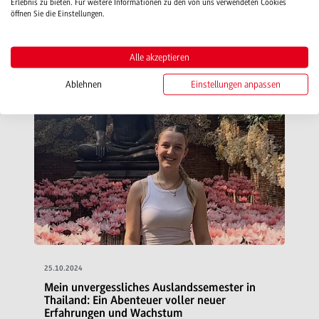
an der Halmstad University in Schweden.
Erlebnis zu bieten. Für weitere Informationen zu den von uns verwendeten Cookies
öffnen Sie die Einstellungen.
Gefördert durch die Christian Bürkert…
Weiterlesen
Alle akzeptieren
Ablehnen
Einstellungen anpassen
25.10.2024
Mein unvergessliches Auslandssemester in
Thailand: Ein Abenteuer voller neuer
Erfahrungen und Wachstum