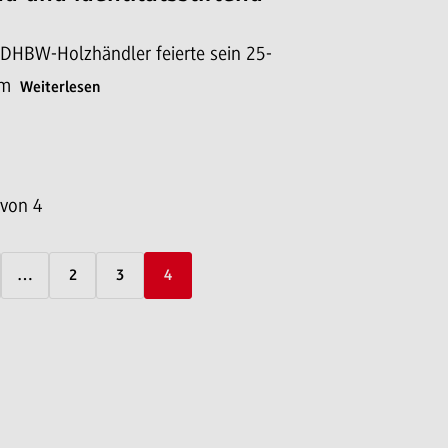
 DHBW-Holzhändler feierte sein 25-
um
Weiterlesen
 von 4
…
2
3
4