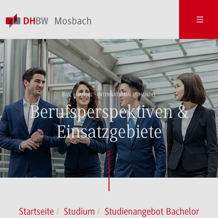
BWL - HANDEL - INTERNATIONALER HANDEL
Berufsperspektiven &
Einsatzgebiete
Startseite
Studium
Studienangebot Bachelor