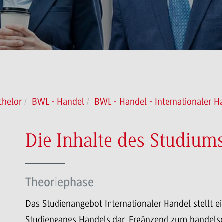
chelor
BWL - Handel
BWL - Handel - Internationaler H
Die Inhalte des Studium
Theoriephase
Das Studienangebot Internationaler Handel stellt 
Studiengangs Handels dar. Ergänzend zum handelso