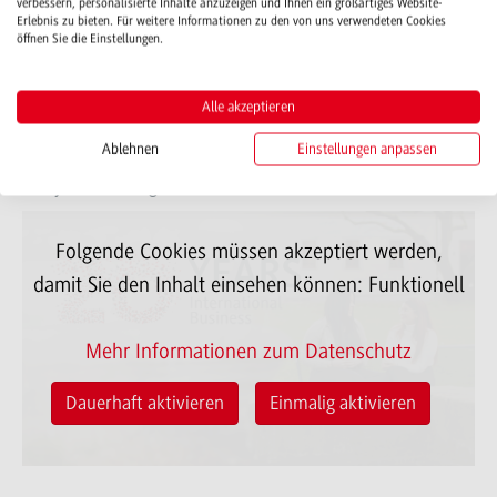
verbessern, personalisierte Inhalte anzuzeigen und Ihnen ein großartiges Website-
Erlebnis zu bieten. Für weitere Informationen zu den von uns verwendeten Cookies
öffnen Sie die Einstellungen.
Lernen Sie den Studiengang
International Business kennen!
Alle akzeptieren
Ablehnen
Einstellungen anpassen
20 Jahre International Business in Bad Mergentheim: Eine
Story voller Erfolge!
Folgende Cookies müssen akzeptiert werden,
damit Sie den Inhalt einsehen können:
Funktionell
Mehr Informationen zum Datenschutz
Dauerhaft aktivieren
Einmalig aktivieren