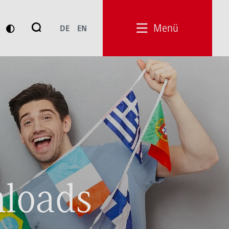
Suche
Menü
DE
EN
Suchen
loads