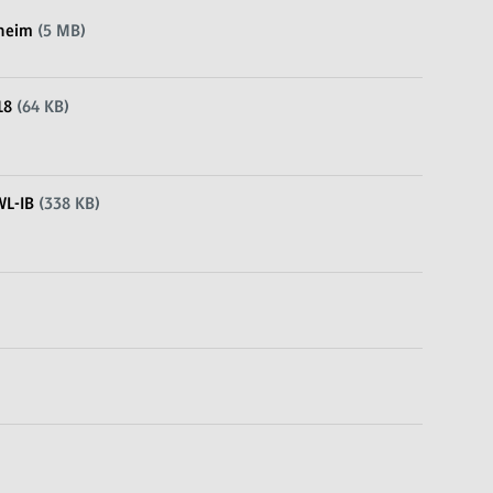
theim
(5 MB)
18
(64 KB)
WL-IB
(338 KB)