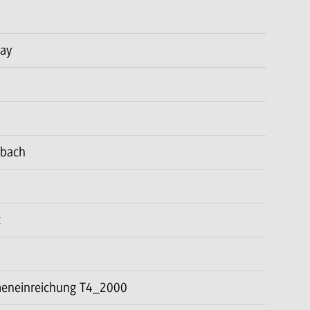
Day
sbach
t
meneinreichung T4_2000