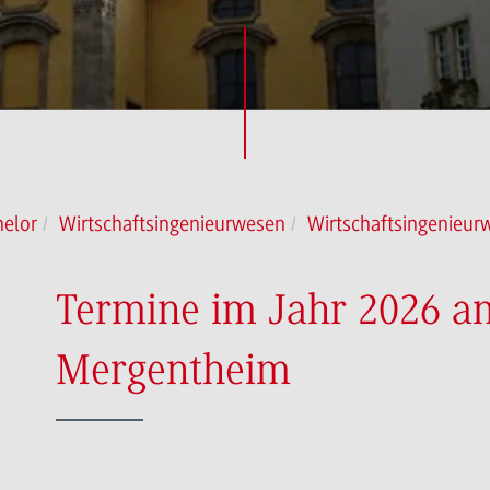
elor
Wirtschaftsingenieurwesen
Wirtschaftsingenieu
Termine im Jahr 2026 
Mergentheim