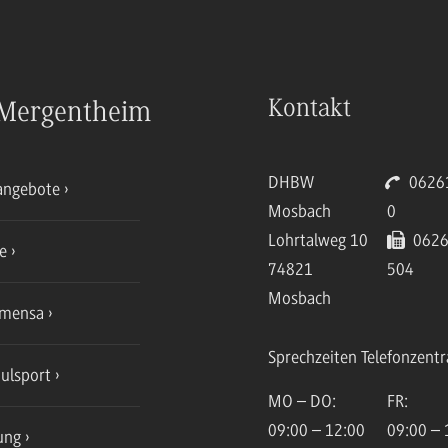
Kontakt
Mergentheim
DHBW
06261
angebote
Mosbach
0
Lohrtalweg 10
0626
ce
74821
504
Mosbach
mensa
Sprechzeiten Telefonzentr
ulsport
MO – DO:
FR:
09:00 – 12:00
09:00 – 
ung