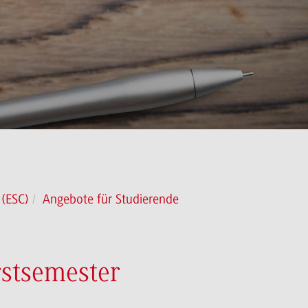
 (ESC)
Angebote für Studierende
rstsemester