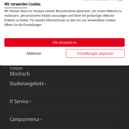
von Schlüsselqualifikationen. Absolventinnen
Wir verwenden Cookies
Wir können diese zur Analyse unserer Besucherdaten platzieren, um unsere Website zu
und Absolventen zeichnen sich neben Fach- und
verbessern, personalisierte Inhalte anzuzeigen und Ihnen ein großartiges Website-
Erlebnis zu bieten. Für weitere Informationen zu den von uns verwendeten Cookies
Methodenkompetenz durch Zuverlässigkeit und
öffnen Sie die Einstellungen.
hohe Belastbarkeit aus.
Alle akzeptieren
Ablehnen
Einstellungen anpassen
Campus
Mosbach
Studienangebote
IT Service
Campusmensa