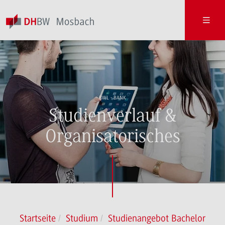
BWL - BANK
Studienverlauf &
Organisatorisches
Startseite
Studium
Studienangebot Bachelor