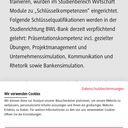
trainieren, wurden im Studienbereich Wirtschaft
Module zu „Schlüsselkompetenzen“ eingerichtet.
Folgende Schlüsselqualifikationen werden in der
Studienrichtung BWL-Bank derzeit verpflichtend
gelehrt: Präsentationskompetenz incl. gezielter
Übungen, Projektmanagement und
Unternehmenssimulation, Kommunikation und
Rhetorik sowie Bankensimulation.
Im Studienprogramm werden ferner besondere
Datenschutzbestimmungen
Lehrveranstaltungen zum
wissenschaftlichen
Wir verwenden Cookies
Arbeiten
angeboten.
Wir können diese zur Analyse unserer Besucherdaten platzieren, um unsere Website zu
verbessern, personalisierte Inhalte anzuzeigen und Ihnen ein großartiges Website-
Erlebnis zu bieten. Für weitere Informationen zu den von uns verwendeten Cookies
öffnen Sie die Einstellungen.
Der Aufbau des Curriculums integriert auf diese