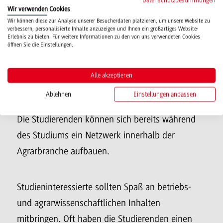
Wertschöpfungskette im Agribusiness: Hersteller
Wir verwenden Cookies
Wir können diese zur Analyse unserer Besucherdaten platzieren, um unsere Website zu
(Saatgut, Pflanzenschutz, Düngemittel,
verbessern, personalisierte Inhalte anzuzeigen und Ihnen ein großartiges Website-
Erlebnis zu bieten. Für weitere Informationen zu den von uns verwendeten Cookies
Agrartechnik, etc.), national und international
öffnen Sie die Einstellungen.
agierende Agrarhandelsunternehmen,
Dienstleister und auch größere
Alle akzeptieren
landwirtschaftliche Unternehmen (insbesondere
Ablehnen
Einstellungen anpassen
mit Selbstvermarktung). Positiver Nebeneffekt:
Die Studierenden können sich bereits während
des Studiums ein Netzwerk innerhalb der
Agrarbranche aufbauen.
Studieninteressierte sollten Spaß an betriebs-
und agrarwissenschaftlichen Inhalten
mitbringen. Oft haben die Studierenden einen