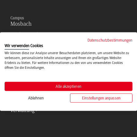
Campus
Mosbach
Studienangebote
Datenschutzbestimmungen
Wir verwenden Cookies
IT Service
Wir können diese zur Analyse unserer Besucherdaten platzieren, um unsere Website zu
verbessern, personalisierte Inhalte anzuzeigen und Ihnen ein großartiges Website-
Erlebnis zu bieten. Für weitere Informationen zu den von uns verwendeten Cookies
öffnen Sie die Einstellungen.
Campusmensa
Alle akzeptieren
Hochschulsport
Ablehnen
Einstellungen anpassen
Verwaltung