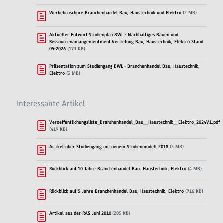
Werbebroschüre Branchenhandel Bau, Haustechnik und Elektro
(2 MB)
Aktueller Entwurf Studienplan BWL - Nachhaltiges Bauen und
Ressourcenamangementment Vertiefung Bau, Haustechnik, Elektro Stand
05-2026
(173 KB)
Präsentation zum Studiengang BWL - Branchenhandel Bau, Haustechnik,
Elektro
(3 MB)
Interessante Artikel
Veroeffentlichungsliste_Branchenhandel_Bau__Haustechnik__Elektro_2024V1.pdf
(419 KB)
Artikel über Studiengang mit neuem Studienmodell 2018
(3 MB)
Rückblick auf 10 Jahre Branchenhandel Bau, Haustechnik, Elektro
(4 MB)
Rückblick auf 5 Jahre Branchenhandel Bau, Haustechnik, Elektro
(716 KB)
Artikel aus der RAS Juni 2010
(205 KB)