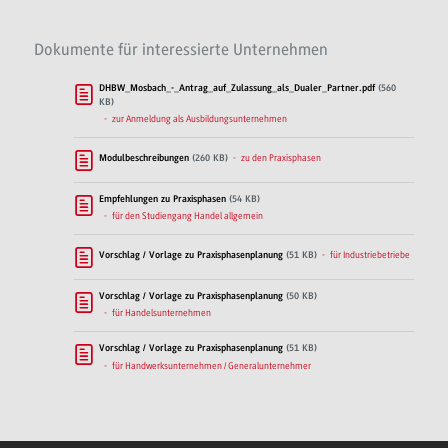
Dokumente für interessierte Unternehmen
DHBW_Mosbach_-_Antrag_auf_Zulassung_als_Dualer_Partner.pdf
(560
KB)
zur Anmeldung als Ausbildungsunternehmen
zu den Praxisphasen
Modulbeschreibungen
(260 KB)
Empfehlungen zu Praxisphasen
(54 KB)
für den Studiengang Handel allgemein
für Industriebetriebe
Vorschlag / Vorlage zu Praxisphasenplanung
(51 KB)
Vorschlag / Vorlage zu Praxisphasenplanung
(50 KB)
für Handelsunternehmen
Vorschlag / Vorlage zu Praxisphasenplanung
(51 KB)
für Handwerksunternehmen / Generalunternehmer