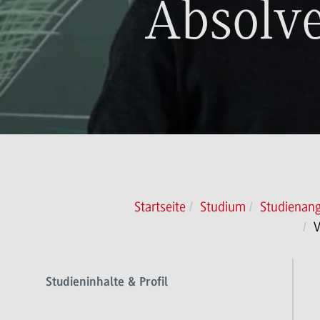
Absolve
Startseite
Studium
Studienan
V
Studieninhalte & Profil