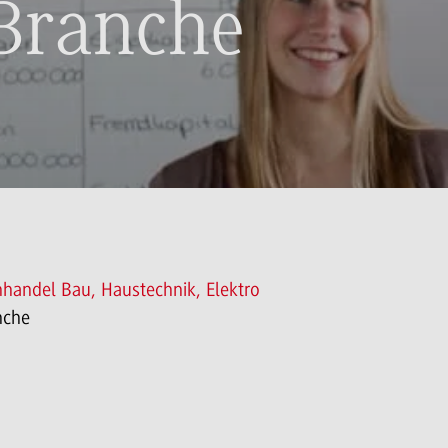
 Branche
handel Bau, Haustechnik, Elektro
nche