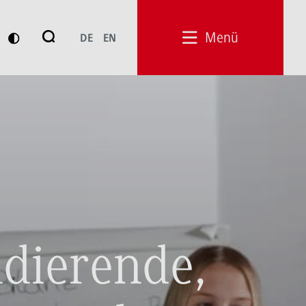
Suche
Menü
DE
EN
Suchen
udierende,