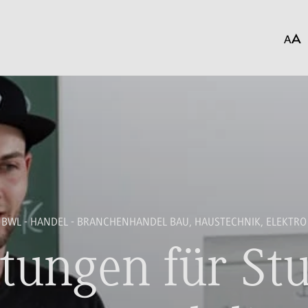
BWL - HANDEL - BRANCHENHANDEL BAU, HAUSTECHNIK, ELEKTRO
tungen für St