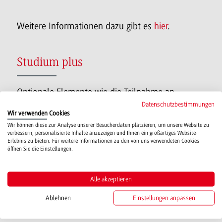
Weitere Informationen dazu gibt es
hier
.
Studium plus
Optionale Elemente wie die Teilnahme an
Datenschutzbestimmungen
Wettbewerben, Erwerb von Zertifikaten wie
Wir verwenden Cookies
„Basiszertifikat Projektmanagement“ der
Wir können diese zur Analyse unserer Besucherdaten platzieren, um unsere Website zu
verbessern, personalisierte Inhalte anzuzeigen und Ihnen ein großartiges Website-
Gesellschaft für Projektmanagement (GPM) oder
Erlebnis zu bieten. Für weitere Informationen zu den von uns verwendeten Cookies
öffnen Sie die Einstellungen.
DGQ-Qualitätsbeauftragter/Interner Auditor
(Ausbildung nach Richtlinien der Deutschen
Alle akzeptieren
Gesellschaft für Qualität) runden das Curriculum
Ablehnen
Einstellungen anpassen
ab.