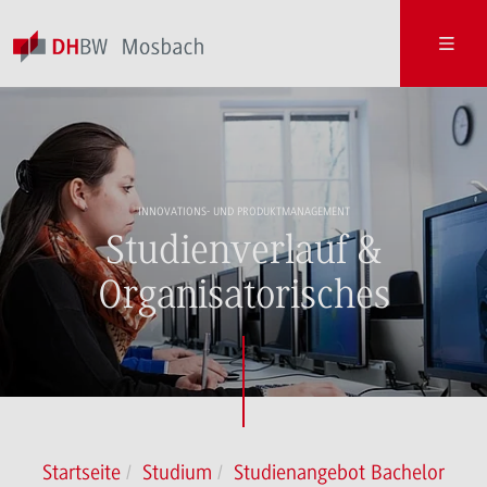
INNOVATIONS- UND PRODUKTMANAGEMENT
Studienverlauf &
Organisatorisches
Startseite
Studium
Studienangebot Bachelor